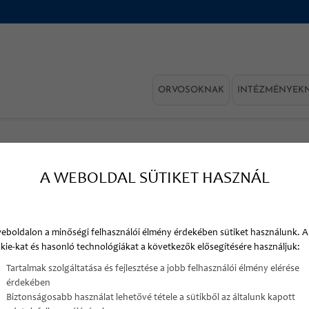
ORVOSOKNAK
INTÉZMÉNYEK
A WEBOLDAL SÜTIKET HASZNÁL
 AJÁNLATKÉRÉSÉT
eboldalon a minőségi felhasználói élmény érdekében sütiket használunk. A
kie-kat és hasonló technológiákat a következők elősegítésére használjuk:
 velünk a kapcsolatot, munkatársunk hamarosan felkeresi
Tartalmak szolgáltatása és fejlesztése a jobb felhasználói élmény elérése
ségeit!
érdekében
Biztonságosabb használat lehetővé tétele a sütikből az általunk kapott