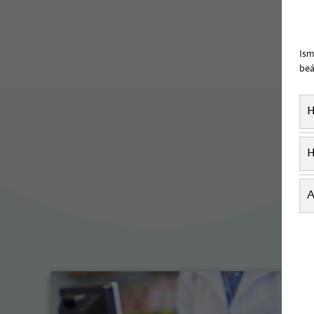
Ism
beá
H
H
A