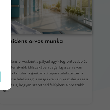
Rezidens orvos munka
Rezidens orvosként a pályád egyik legfontosabb és
legintenzívebb időszakában vagy. Egyszerre van
jelen a tanulás, a gyakorlati tapasztalatszerzés, a
szakmai felelősség, a vizsgákra való készülés és az a
kérdés is, hogyan szeretnéd felépíteni a hosszabb
tá...