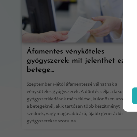
Áfamentes vényköteles
gyógyszerek: mit jelenthet ez a
betege...
Szeptember 1-jétől áfamentessé válhatnak a
vényköteles gyógyszerek. A döntés célja a lakossági
gyógyszerkiadások mérséklése, különösen azoknál
a betegeknél, akik tartósan több készítményt
szednek, vagy magasabb árú, újabb generációs
gyógyszerekre szorulna...