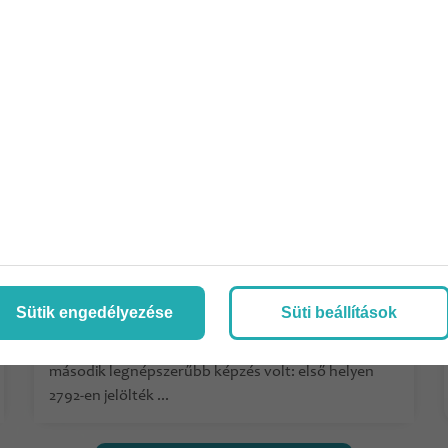
Orvosi felvételi ponthatárok
2026-ban: mit üzennek a
számok?...
A 2026-os felsőoktatási felvételi adatok alapján az
általános orvosi képzés továbbra is kiemelten
Sütik engedélyezése
Süti beállítások
vonzó a pályaválasztók körében. Az Eduline
összefoglalója szerint az általános orvosi szak a
második legnépszerűbb képzés volt: első helyen
2792-en jelölték ...