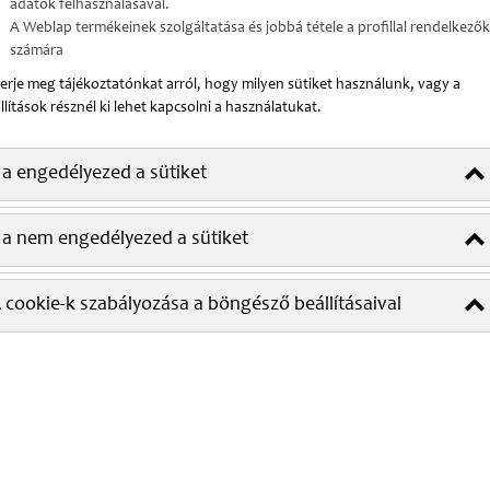
adatok felhasználásával.
A Weblap termékeinek szolgáltatása és jobbá tétele a profillal rendelkezők
számára
erje meg tájékoztatónkat arról, hogy milyen sütiket használunk, vagy a
llítások résznél ki lehet kapcsolni a használatukat.
a engedélyezed a sütiket
a nem engedélyezed a sütiket
Hírek, újdonságok
 cookie-k szabályozása a böngésző beállításaival
Tájékozódjon a legújabb és legfontosabb egészségügyi témákban.