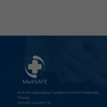
Medi-Safe Egészségügyi Szolgáltató Korlátolt Felelősségű
Társaság
Adószám: 24751267-1-14