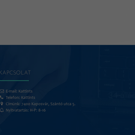
KAPCSOLAT
E-mail:
Kattints
Telefon:
Kattints
Címünk: 7400 Kaposvár, Szántó utca 5.
Nyitvatartás: H-P: 8-16