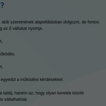
a?
 akik szeretnének alapellátásban dolgozni, de fontos
 az ő vállukat nyomja.
t,
működés,
t,
z egyedül a működési kérdésekkel.
 találj, hanem az, hogy olyan keretek között
s vállalhatóak.