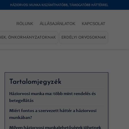
HÁZIORVOSI MUNKA KISZÁMÍTHATÓBB, TÁMOGATÓBB HÁTTÉRREL
RÓLUNK
ÁLLÁSAJÁNLATOK
KAPCSOLAT
NEK, ÖNKORMÁNYZATOKNAK
ERDÉLYI ORVOSOKNAK
Tartalomjegyzék
Háziorvosi munka ma: több mint rendelés és
betegellátás
Miért fontos a szervezett háttér a háziorvosi
munkában?
Milyen háziorvosi munkalehetőségek jöhetnek