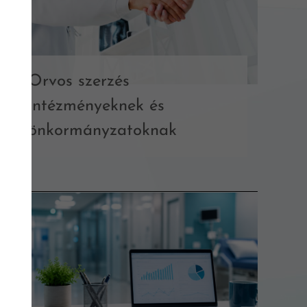
Orvos szerzés
intézményeknek és
önkormányzatoknak