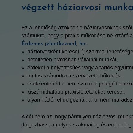
végzett háziorvosi munk
Ez a lehetőség azoknak a háziorvosoknak szól,
számukra, hogy a praxis működése ne kizárólag
Érdemes jelentkezned, ha:
háziorvosként keresel új szakmai lehetősége
betöltetlen praxisban vállalnál munkát,
érdekel a helyettesítés vagy a tartós együtt
fontos számodra a szervezett működés,
csökkentenéd a nem szakmai jellegű terheke
kiszámíthatóbb praxisfeltételeket keresel,
olyan háttérrel dolgoznál, ahol nem marads
A cél nem az, hogy bármilyen háziorvosi munkát
dolgozhass, amelyek szakmailag és emberileg i