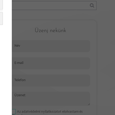
Üzenj nekünk
Név
E-mail
Telefon
Üzenet
Az
adatvédelmi nyilatkozat
ot elolvastam és