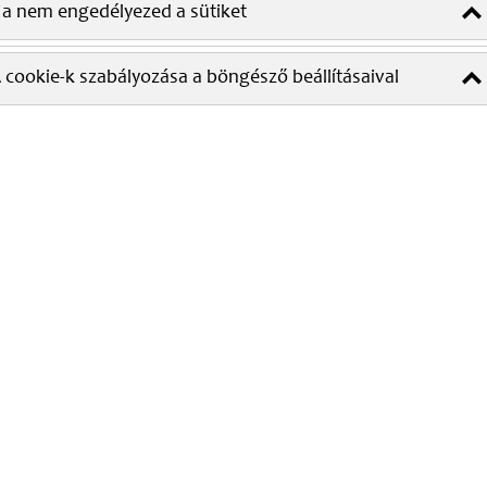
a nem engedélyezed a sütiket
 cookie-k szabályozása a böngésző beállításaival
et és folyamatos jelenlétet igényel. Éppen ezért nem
végzés. Egy jól szervezett praxisban a háziorvos
m olyan háttérre támaszkodhat, amely támogatja a
 csak szakmailag értékes, hanem hosszabb távon is
em háziorvosként