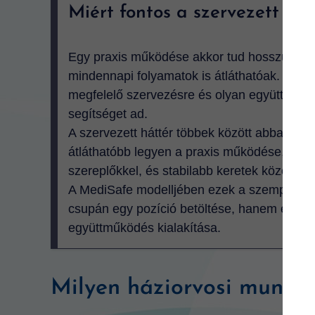
Miért fontos a szervezett há
Egy praxis működése akkor tud hosszú távon
mindennapi folyamatok is átláthatóak. A há
megfelelő szervezésre és olyan együttműköd
segítséget ad.
A szervezett háttér többek között abban seg
átláthatóbb legyen a praxis működése, gördü
szereplőkkel, és stabilabb keretek között tör
A MediSafe modelljében ezek a szempontok 
csupán egy pozíció betöltése, hanem egy m
együttműködés kialakítása.
Milyen háziorvosi munka