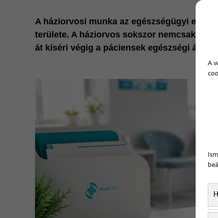
A háziorvosi munka az egészségügyi ellátá
területe. A háziorvos sokszor nemcsak első
át kíséri végig a páciensek egészségi állapot
A w
coo
Ism
beá
H