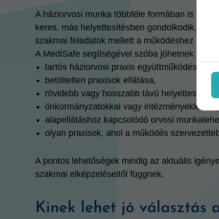
A háziorvosi munka többféle formában is megva
keres, más helyettesítésben gondolkodik, megi
szakmai feladatok mellett a működéshez is kap
A MediSafe segítségével szóba jöhetnek példáu
tartós háziorvosi praxis együttműködések,
betöltetlen praxisok ellátása,
rövidebb vagy hosszabb távú helyettesítések
önkormányzatokkal vagy intézményekkel kap
alapellátáshoz kapcsolódó orvosi munkaleh
olyan praxisok, ahol a működés szervezettebb
A pontos lehetőségek mindig az aktuális igényekt
szakmai elképzeléseitől függnek.
Kinek lehet jó választás