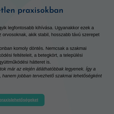
tlen praxisokban
gyik legfontosabb kihívása. Ugyanakkor ezek a
z orvosoknak, akik stabil, hosszabb távú szerepet
 azonban komoly döntés. Nemcsak a szakmai
dési feltételeit, a betegkört, a települési
gyüttműködési hátteret is.
k már az elején átláthatóbbak legyenek. Így a
t, hanem jobban tervezhető szakmai lehetőségként
raxislehetőségeket