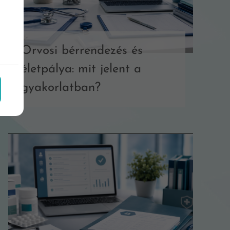
Orvosi bérrendezés és
életpálya: mit jelent a
gyakorlatban?