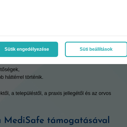
lósulhat. Van, aki hosszabb távú praxislehetőséget
nt más olyan együttműködést szeretne, ahol a
 támogatást.
l:
Sütik engedélyezése
Süti beállítások
,
csolódó feladatok,
etőségek,
 háttérrel történik.
ől, a településtől, a praxis jellegétől és az orvos
 a MediSafe támogatásával