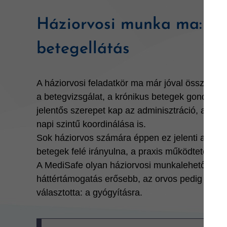
Háziorvosi munka ma: töb
betegellátás
A háziorvosi feladatkör ma már jóval összetette
a betegvizsgálat, a krónikus betegek gondozás
jelentős szerepet kap az adminisztráció, a sze
napi szintű koordinálása is.
Sok háziorvos számára éppen ez jelenti a leg
betegek felé irányulna, a praxis működtetésével 
A MediSafe olyan háziorvosi munkalehetősége
háttértámogatás erősebb, az orvos pedig nagyobb
választotta: a gyógyításra.