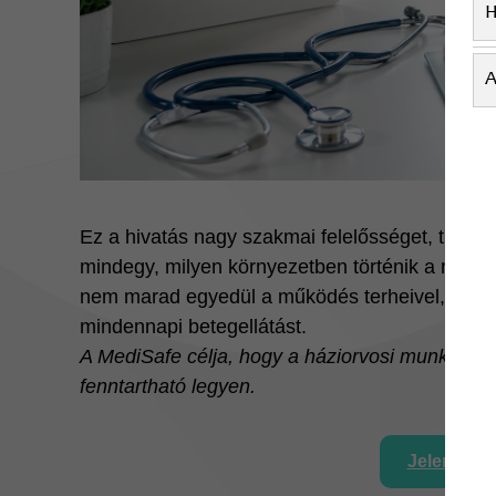
H
A
Ez a hivatás nagy szakmai felelősséget, türelm
mindegy, milyen környezetben történik a munka
nem marad egyedül a működés terheivel, hane
mindennapi betegellátást.
A MediSafe célja, hogy a háziorvosi munka ne
fenntartható legyen.
Jelentkez