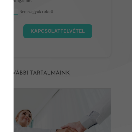
elfogadom.
Nem vagyok robot!
KAPCSOLATFELVÉTEL
TOVÁBBI TARTALMAINK