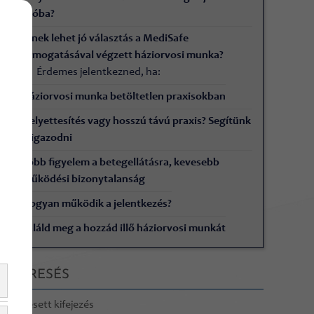
szóba?
Kinek lehet jó választás a MediSafe
támogatásával végzett háziorvosi munka?
Érdemes jelentkezned, ha:
Háziorvosi munka betöltetlen praxisokban
Helyettesítés vagy hosszú távú praxis? Segítünk
eligazodni
Több figyelem a betegellátásra, kevesebb
működési bizonytalanság
Hogyan működik a jelentkezés?
Találd meg a hozzád illő háziorvosi munkát
KERESÉS
Keresett kifejezés