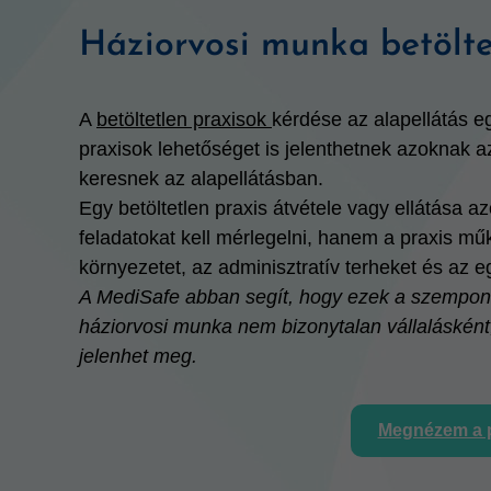
Háziorvosi munka betölte
A
betöltetlen praxisok
kérdése az alapellátás e
praxisok lehetőséget is jelenthetnek azoknak a
keresnek az alapellátásban.
Egy betöltetlen praxis átvétele vagy ellátása
feladatokat kell mérlegelni, hanem a praxis műkö
környezetet, az adminisztratív terheket és az e
A MediSafe abban segít, hogy ezek a szemponto
háziorvosi munka nem bizonytalan vállaláskén
jelenhet meg.
Megnézem a p