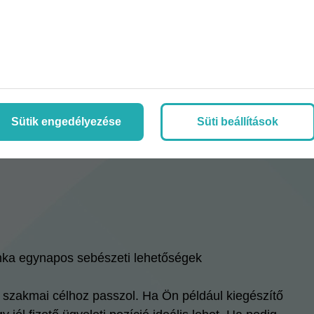
k érhetőek el a MediSafe
Sütik engedélyezése
Süti beállítások
nka egynapos sebészeti lehetőségek
szakmai célhoz passzol. Ha Ön például kiegészítő