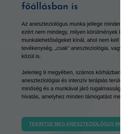
főállásban is
Az aneszteziológus munka jellege minden esetb
ezért nem mindegy, milyen körülmények között
munkalehetőségeket kínál, ahol nem kell kompr
tevékenység, „csak” aneszteziológia, vagy akár
közül is.
Jelenleg 9 megyében, számos kórházban és e
aneszteziológiai és intenzív terápiás területe
minőség és a munkával járó rugalmasság. Az a
hivatás, amelyhez minden támogatást megadu
TEKINTSE MEG ANESZTEZIOLÓGUS MUNKA