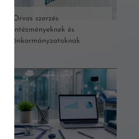
Orvos szerzés
intézményeknek és
önkormányzatoknak