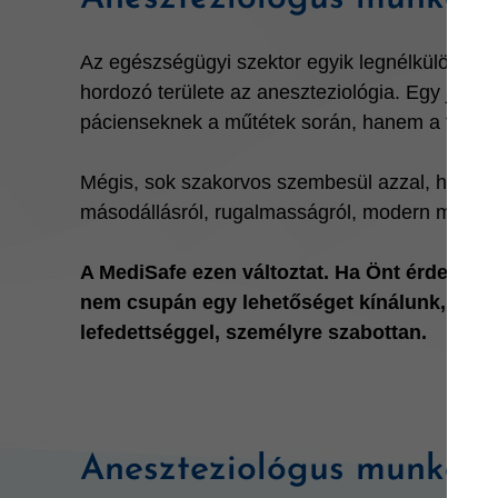
Az egészségügyi szektor egyik legnélkülözhet
hordozó területe az aneszteziológia. Egy jó an
pácienseknek a műtétek során, hanem a teljes g
Mégis, sok szakorvos szembesül azzal, hogy neh
másodállásról, rugalmasságról, modern munka
A MediSafe ezen változtat. Ha Önt érdekli a
nem csupán egy lehetőséget kínálunk, hane
lefedettséggel, személyre szabottan.
Aneszteziológus munkale