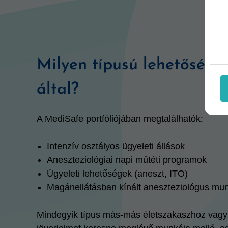
Milyen típusú lehetősége
által?
A MediSafe portfóliójában megtalálhatók:
Intenzív osztályos ügyeleti állások
Aneszteziológiai napi műtéti programok
Ügyeleti lehetőségek (aneszt, ITO)
Magánellátásban kínált aneszteziológus mu
Mindegyik típus más-más életszakaszhoz vagy 