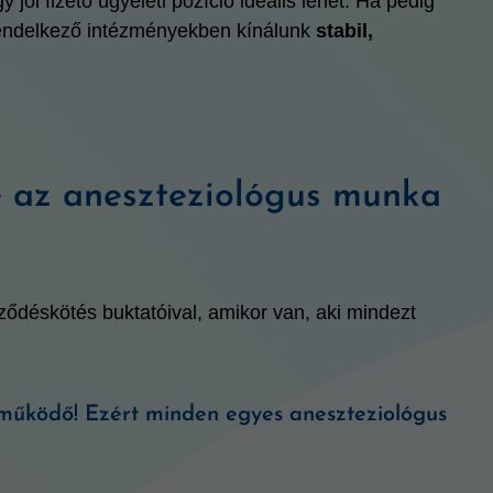
ól fizető ügyeleti pozíció ideális lehet. Ha pedig
endelkező intézményekben kínálunk
stabil,
 az aneszteziológus munka
ződéskötés buktatóival, amikor van, aki mindezt
működő! Ezért minden egyes aneszteziológus