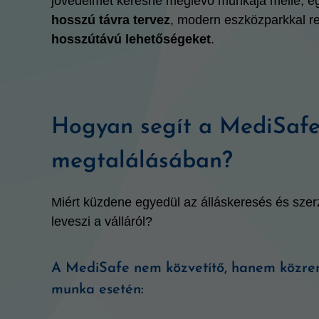
jövedelmet keresne meglévő munkája mellé, egy j
hosszú távra tervez
, modern eszközparkkal r
hosszútávú lehetőségeket
.
Hogyan segít a MediSafe
megtalálásában?
Miért küzdene egyedül az álláskeresés és szer
leveszi a válláról?
A MediSafe nem közvetítő, hanem közre
munka esetén: