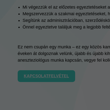
Mi végezzük el az előzetes egyeztetéseket 
Megszervezzük a szakmai egyeztetéseket, he
Segítünk az adminisztrációban, szerződéskö
Önnel egyeztetve találjuk meg a legjobb felt
Ez nem csupán egy munka – ez egy közös karri
éveken át dolgoznak velünk, újabb és újabb k
aneszteziológus munka kapcsán, vegye fel kollé
KAPCSOLATFELVÉTEL