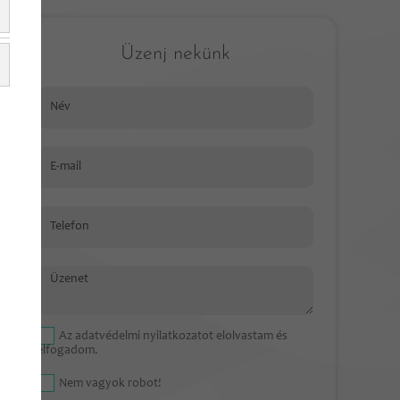
Üzenj nekünk
Név
E-mail
Telefon
Üzenet
Az
adatvédelmi nyilatkozat
ot elolvastam és
elfogadom.
Nem vagyok robot!