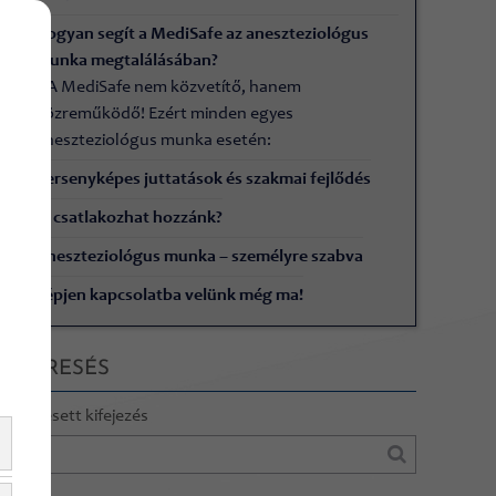
Hogyan segít a MediSafe az aneszteziológus
munka megtalálásában?
A MediSafe nem közvetítő, hanem
közreműködő! Ezért minden egyes
aneszteziológus munka esetén:
Versenyképes juttatások és szakmai fejlődés
Ki csatlakozhat hozzánk?
Aneszteziológus munka – személyre szabva
Lépjen kapcsolatba velünk még ma!
KERESÉS
Keresett kifejezés