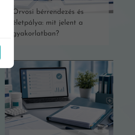
Orvosi bérrendezés és
életpálya: mit jelent a
gyakorlatban?