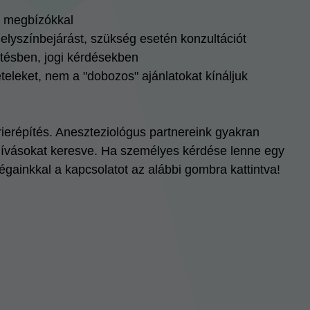
a megbízókkal
lyszínbejárást, szükség esetén konzultációt
tésben, jogi kérdésekben
ételeket, nem a "dobozos" ajánlatokat kínáljuk
erépítés. Aneszteziológus partnereink gyakran
ihívásokat keresve. Ha személyes kérdése lenne egy
gainkkal a kapcsolatot az alábbi gombra kattintva!