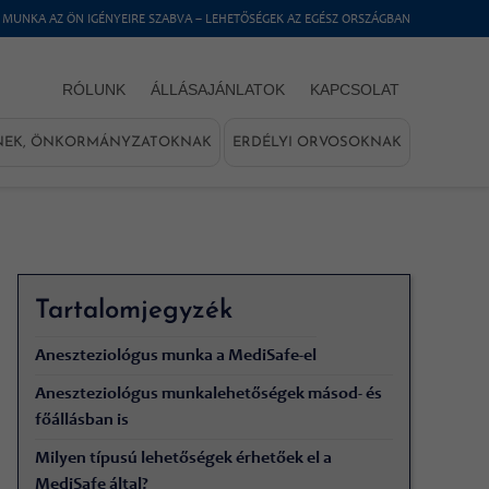
 MUNKA AZ ÖN IGÉNYEIRE SZABVA – LEHETŐSÉGEK AZ EGÉSZ ORSZÁGBAN
RÓLUNK
ÁLLÁSAJÁNLATOK
KAPCSOLAT
NEK, ÖNKORMÁNYZATOKNAK
ERDÉLYI ORVOSOKNAK
Tartalomjegyzék
Aneszteziológus munka a MediSafe-el
Aneszteziológus munkalehetőségek másod- és
főállásban is
Milyen típusú lehetőségek érhetőek el a
MediSafe által?