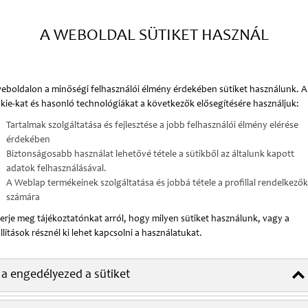
A WEBOLDAL SÜTIKET HASZNÁL
eboldalon a minőségi felhasználói élmény érdekében sütiket használunk. A
kie-kat és hasonló technológiákat a következők elősegítésére használjuk:
az egész országban, személyre szabott
Tartalmak szolgáltatása és fejlesztése a jobb felhasználói élmény elérése
gatással – csak a MediSafe-nél.
érdekében
Biztonságosabb használat lehetővé tétele a sütikből az általunk kapott
adatok felhasználásával.
A Weblap termékeinek szolgáltatása és jobbá tétele a profillal rendelkezők
számára
erje meg tájékoztatónkat arról, hogy milyen sütiket használunk, vagy a
llítások résznél ki lehet kapcsolni a használatukat.
a engedélyezed a sütiket