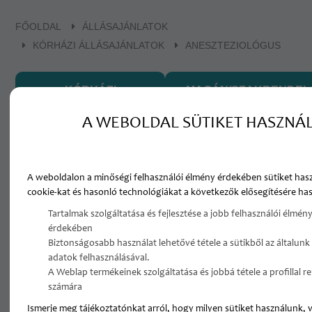
FŐOLDAL
ÁLLÁSAJÁNLATOK
KÓRHÁZI ÁLLÁSAJÁNLATOK
ANESZTEZIOLÓGUS
KÓRHÁZI
MAGÁN/SZAKRENDEL
ÁLLÁSAJÁNLATOK
ÁLLÁSAJÁNLATOK
A WEBOLDAL SÜTIKET HASZNÁ
Aneszteziológus
A weboldalon a minőségi felhasználói élmény érdekében sütiket has
cookie-kat és hasonló technológiákat a következők elősegítésére has
Összesen 7 állásajánlat Aneszteziológus pozícióra:
Tartalmak szolgáltatása és fejlesztése a jobb felhasználói élmény
érdekében
Biztonságosabb használat lehetővé tétele a sütikből az általunk
Aneszteziológiai szakorvos
adatok felhasználásával.
A Weblap termékeinek szolgáltatása és jobbá tétele a profillal 
Budapest
számára
Aneszteziológia, ITO osztály - napi munka
Ismerje meg tájékoztatónkat arról, hogy milyen sütiket használunk, 