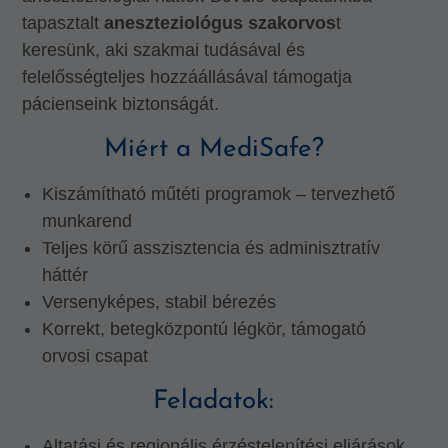
tapasztalt
aneszteziológus szakorvos
t
keresünk, aki szakmai tudásával és
felelősségteljes hozzáállásával támogatja
pácienseink biztonságát.
Miért a MediSafe?
Kiszámítható műtéti programok – tervezhető
munkarend
Teljes körű asszisztencia és adminisztratív
háttér
Versenyképes, stabil bérezés
Korrekt, betegközpontú légkör, támogató
orvosi csapat
Feladatok:
Altatási és regionális érzéstelenítési eljárások