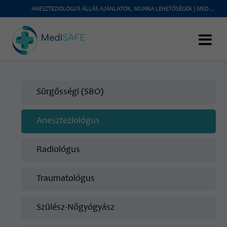
ANESZTEZIOLÓGUS ÁLLÁS AJÁNLATOK, MUNKA LEHETŐSÉGEK | MEDISAFE
Sürgősségi (SBO)
Aneszteziológus
Radiológus
Traumatológus
Szülész-Nőgyógyász