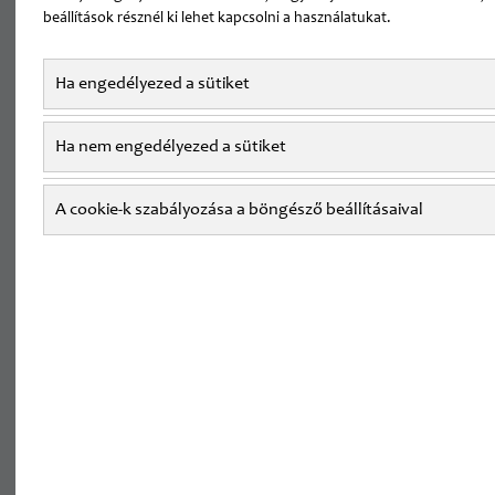
beállítások résznél ki lehet kapcsolni a használatukat.
és ügyelet is
ÉRDEKEL
Ha engedélyezed a sütiket
Ha nem engedélyezed a sütiket
Aneszteziológus szakorvos Bács-
A cookie-k szabályozása a böngésző beállításaival
Kiskun Vármegye
Aneszteziológia, ITO osztály - napi munka
és ügyelet is
ÉRDEKEL
Aneszteziológus szakorvos Békés
Vármegye