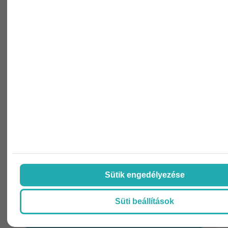
Iratkozzon fel hírlevelünkre!
Nem vagyok robot!
Az
adatvédelmi tájékoztatóban
foglaltakat
megismertem
Hozzájárulok, hogy a Weboldal határozatlan
ideig ajánlatait, híreit tartalmazó elektronikus
hírlevelet küldjön az általam megadott e-mail címre,
a megadott személyes adatokat a jövőben
Sütik engedélyezése
marketingkommunikációs céljaira felhasználja.
Süti beállítások
Feliratkozás