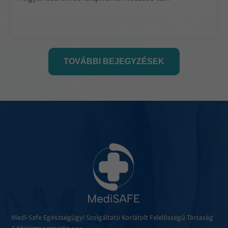
TOVÁBBI BEJEGYZÉSEK
Medi-Safe Egészségügyi Szolgáltató Korlátolt Felelősségű Társaság