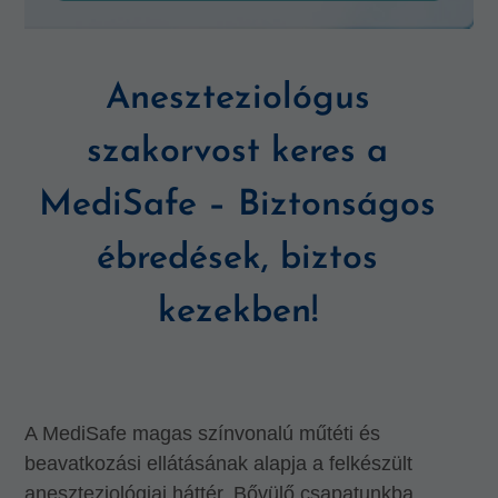
Aneszteziológus
szakorvost keres a
MediSafe – Biztonságos
ébredések, biztos
kezekben!
A MediSafe magas színvonalú műtéti és
beavatkozási ellátásának alapja a felkészült
aneszteziológiai háttér. Bővülő csapatunkba