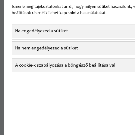
állásajánlatok
Ismerje meg tájékoztatónkat arról, hogy milyen sütiket használunk, 
beállítások résznél ki lehet kapcsolni a használatukat.
Összesen 17 állásajánlat Magán/szakrendelői pozícióra:
Ha engedélyezed a sütiket
Általános sebész szakorvos
Ha nem engedélyezed a sütiket
Budapest vonzáskörzetében
Magánrendelésre
A cookie-k szabályozása a böngésző beállításaival
ÉRDEKEL
Általános sebész szakorvos Tolna
Vármegye
Járóbeteg Szakrendelésre