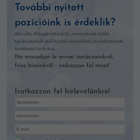
További nyitott
pozícióink is érdeklik?
Aktuális állásajánlatinkról, orvosoknak szóló
tanácsainkról első kézből értesülhet, ha feliratkozik
levelezési listánkra.
Ne maradjon le orvosi tanácsainkról,
friss híreinkről - irakozzon fel most!
Iratkozzon fel hírlevelünkre!