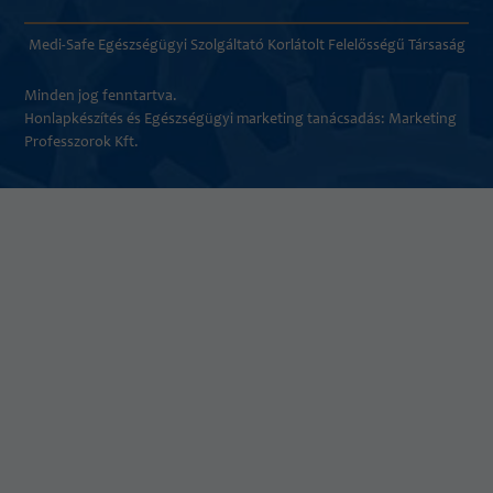
Medi-Safe Egészségügyi Szolgáltató Korlátolt Felelősségű Társaság
Minden jog fenntartva.
Honlapkészítés és
Egészségügyi marketing tanácsadás
: Marketing
Professzorok Kft.