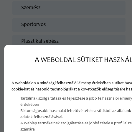
Szemész
Sportorvos
Plasztikai sebész
A WEBOLDAL SÜTIKET HASZNÁ
FŐOLDAL
ÁLLÁSAJÁNLATOK
MAGÁN/SZAKRENDELŐI ÁLLÁSAJÁNLATOK
A weboldalon a minőségi felhasználói élmény érdekében sütiket has
KÓRHÁZI
MAGÁN/SZAKRENDEL
cookie-kat és hasonló technológiákat a következők elősegítésére has
ÁLLÁSAJÁNLATOK
ÁLLÁSAJÁNLATOK
Tartalmak szolgáltatása és fejlesztése a jobb felhasználói élmény
érdekében
Biztonságosabb használat lehetővé tétele a sütikből az általunk
adatok felhasználásával.
Magán/szakrendelői
A Weblap termékeinek szolgáltatása és jobbá tétele a profillal 
számára