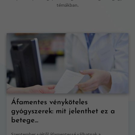
témákban.
Áfamentes vényköteles
gyógyszerek: mit jelenthet ez a
betege...
Szeptember 1-jétől áfamentessé válhatnak a