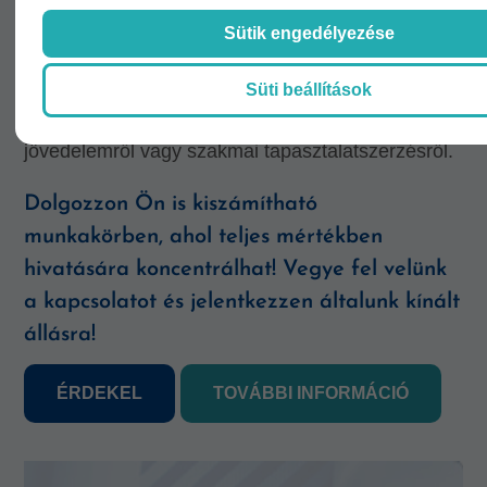
A MediSafe orvosmenedzsment szolgáltatása
Sütik engedélyezése
személyre szabott portfóliót kínál, amely az orvos
Süti beállítások
egyéni céljait és elvárásait helyezi előtérbe.
Legyen szó több szabadidőről, magasabb
jövedelemről vagy szakmai tapasztalatszerzésről.
Dolgozzon Ön is kiszámítható
munkakörben, ahol teljes mértékben
hivatására koncentrálhat! Vegye fel velünk
a kapcsolatot és jelentkezzen általunk kínált
állásra!
ÉRDEKEL
TOVÁBBI INFORMÁCIÓ