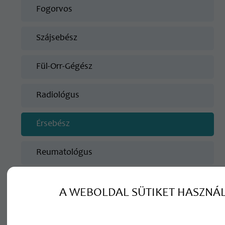
Fogorvos
Szájsebész
Fül-Orr-Gégész
Radiológus
Érsebész
Reumatológus
Gasztroenterológus
A WEBOLDAL SÜTIKET HASZNÁ
Endokrinológus