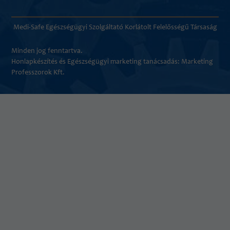
Medi-Safe Egészségügyi Szolgáltató Korlátolt Felelősségű Társaság
Minden jog fenntartva.
Honlapkészítés és
Egészségügyi marketing tanácsadás
: Marketing
Professzorok Kft.