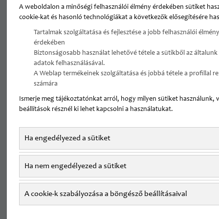
A weboldalon a minőségi felhasználói élmény érdekében sütiket has
Szemész
cookie-kat és hasonló technológiákat a következők elősegítésére has
Tartalmak szolgáltatása és fejlesztése a jobb felhasználói élmény
Sportorvos
érdekében
Biztonságosabb használat lehetővé tétele a sütikből az általunk
adatok felhasználásával.
Plasztikai sebész
A Weblap termékeinek szolgáltatása és jobbá tétele a profillal 
számára
Ismerje meg tájékoztatónkat arról, hogy milyen sütiket használunk, 
FŐOLDAL
ÁLLÁSAJÁNLATOK
beállítások résznél ki lehet kapcsolni a használatukat.
MAGÁN/SZAKRENDELŐI ÁLLÁSAJÁNLATOK
ÉRSEBÉSZ
Ha engedélyezed a sütiket
KÓRHÁZI
MAGÁN/SZAKRENDEL
Ha nem engedélyezed a sütiket
ÁLLÁSAJÁNLATOK
ÁLLÁSAJÁNLATOK
A cookie-k szabályozása a böngésző beállításaival
Érsebész