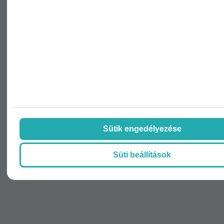
Nem vagyok robot!
Az
adatvédelmi tájékoztatóban
foglaltakat
megismertem
Hozzájárulok, hogy a Weboldal határozatlan
ideig ajánlatait, híreit tartalmazó elektronikus
hírlevelet küldjön az általam megadott e-mail címre,
a megadott személyes adatokat a jövőben
marketingkommunikációs céljaira felhasználja.
Sütik engedélyezése
Feliratkozás
Süti beállítások