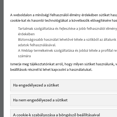
Szemész
A weboldalon a minőségi felhasználói élmény érdekében sütiket has
cookie-kat és hasonló technológiákat a következők elősegítésére has
Sportorvos
Tartalmak szolgáltatása és fejlesztése a jobb felhasználói élmény
érdekében
Plasztikai sebész
Biztonságosabb használat lehetővé tétele a sütikből az általunk
adatok felhasználásával.
A Weblap termékeinek szolgáltatása és jobbá tétele a profillal 
FŐOLDAL
ÁLLÁSAJÁNLATOK
számára
MAGÁN/SZAKRENDELŐI ÁLLÁSAJÁNLATOK
Ismerje meg tájékoztatónkat arról, hogy milyen sütiket használunk, 
BŐRGYÓGYÁSZ
beállítások résznél ki lehet kapcsolni a használatukat.
KÓRHÁZI
MAGÁN/SZAKRENDEL
Ha engedélyezed a sütiket
ÁLLÁSAJÁNLATOK
ÁLLÁSAJÁNLATOK
Ha nem engedélyezed a sütiket
Bőrgyógyász
A cookie-k szabályozása a böngésző beállításaival