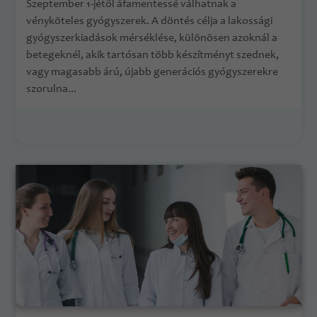
Szeptember 1-jétől áfamentessé válhatnak a
vényköteles gyógyszerek. A döntés célja a lakossági
gyógyszerkiadások mérséklése, különösen azoknál a
betegeknél, akik tartósan több készítményt szednek,
vagy magasabb árú, újabb generációs gyógyszerekre
szorulna...