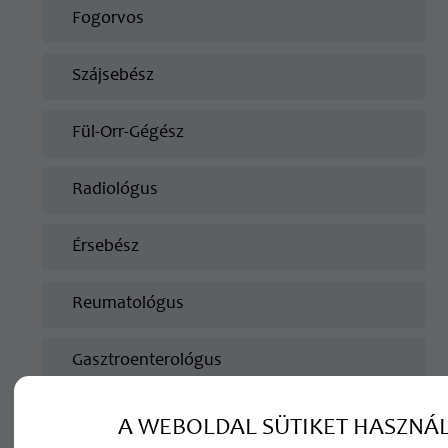
Fogorvos
Szájsebész
Fül-Orr-Gégész
Radiológus
Érsebész
Reumatológus
Gasztroenterológus
Endokrinológus
A WEBOLDAL SÜTIKET HASZNÁ