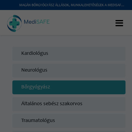
MAGÁN BŐRGYÓGYÁSZ ÁLLÁSOK, MUNKALEHETŐSÉGEK A MEDISAFENÉL
Kardiológus
Neurológus
Bőrgyógyász
Általános sebész szakorvos
Traumatológus