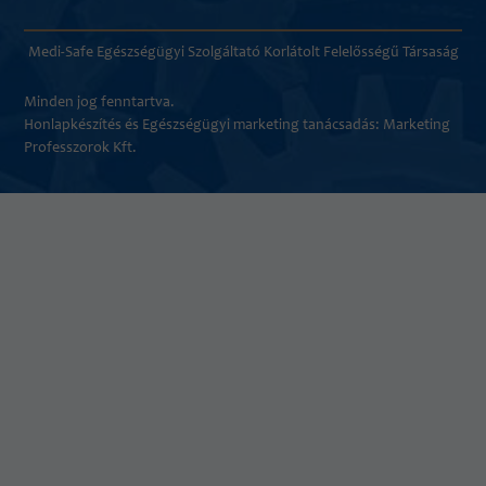
Medi-Safe Egészségügyi Szolgáltató Korlátolt Felelősségű Társaság
Minden jog fenntartva.
Honlapkészítés és
Egészségügyi marketing tanácsadás
: Marketing
Professzorok Kft.