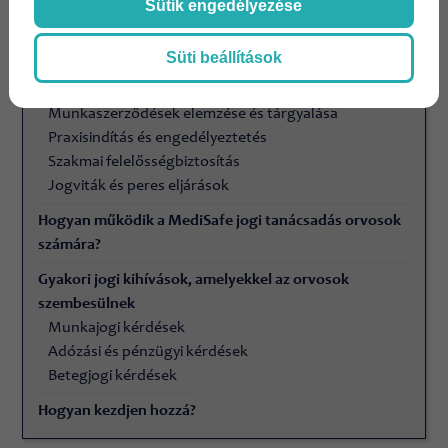
Sütik engedélyezése
Megbízható támogatás a szakmai kihívások közepette
Miért fontos a jogi tanácsadás orvosoknak?
Süti beállítások
A MediSafe jogi tanácsadás szolgáltatása orvosoknak
Munkaszerződések elemzése és tárgyalása
Praxisindítás és engedélyeztetés
Szakmai felelősségbiztosítás
Jogviták és peres eljárások
Hogyan működik a MediSafe jogi tanácsadás orvosok
számára?
Gyakori jogi kihívások, amelyekkel az orvosok
szembesülnek
Munkajogi kérdések
Adózási és pénzügyi kérdések
Betegjogi kérdések
Hogyan kezdjen hozzá?