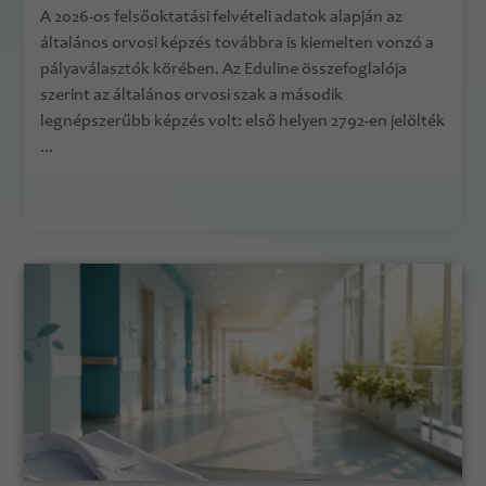
A 2026-os felsőoktatási felvételi adatok alapján az
általános orvosi képzés továbbra is kiemelten vonzó a
pályaválasztók körében. Az Eduline összefoglalója
szerint az általános orvosi szak a második
legnépszerűbb képzés volt: első helyen 2792-en jelölték
...