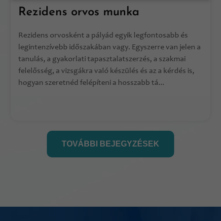
Rezidens orvos munka
Rezidens orvosként a pályád egyik legfontosabb és
legintenzívebb időszakában vagy. Egyszerre van jelen a
tanulás, a gyakorlati tapasztalatszerzés, a szakmai
felelősség, a vizsgákra való készülés és az a kérdés is,
hogyan szeretnéd felépíteni a hosszabb tá...
TOVÁBBI BEJEGYZÉSEK