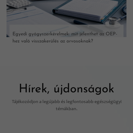
Egyedi gyógyszerkérelmek: mit jelenthet az OEP-
hez való visszakerülés az orvosoknak?
Hírek, újdonságok
Tájékozódjon a legújabb és legfontosabb egészségügyi
témákban.