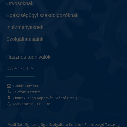
Orvosoknak
Egészségügyi szakdolgozóknak
Intézményeknek
Szolgáltatásaink
Hasznos tudnivalók
KAPCSOLAT
E-mail:
Kattints
Telefon:
Kattints
Címünk: 7400 Kaposvár, Szántó utca 5.
Nyitvatartás: H-P: 8-16
Medi-Safe Egészségügyi Szolgáltató Korlátolt Felelősségű Társaság