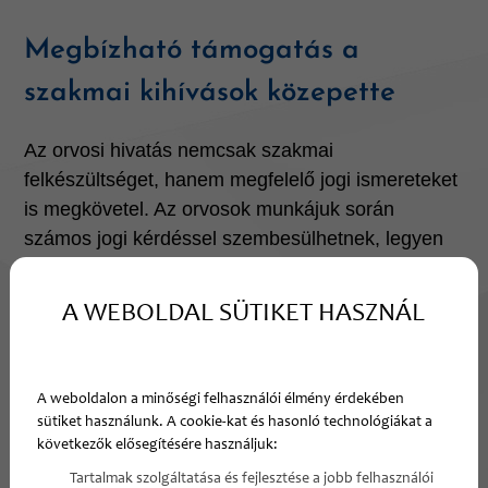
Megbízható támogatás a
szakmai kihívások közepette
Az orvosi hivatás nemcsak szakmai
felkészültséget, hanem megfelelő jogi ismereteket
is megkövetel. Az orvosok munkájuk során
számos jogi kérdéssel szembesülhetnek, legyen
szó munkaszerződésekről, szakmai
felelősségbiztosításról, engedélyekről vagy jogi
A WEBOLDAL SÜTIKET HASZNÁL
vitákról.
Az ilyen helyzetekben elengedhetetlen a
szakszerű jogi tanácsadás orvosoknak, amely
A weboldalon a minőségi felhasználói élmény érdekében
nemcsak védi az érdekeiket, hanem segít
sütiket használunk. A cookie-kat és hasonló technológiákat a
eligazodni a bonyolult jogi szabályozások
következők elősegítésére használjuk:
világában.
Tartalmak szolgáltatása és fejlesztése a jobb felhasználói