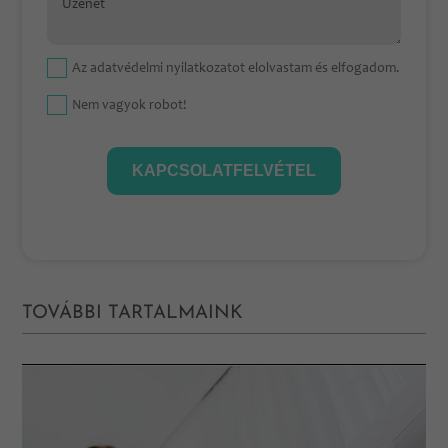
Üzenet
Az
adatvédelmi nyilatkozat
ot elolvastam és elfogadom.
Nem vagyok robot!
KAPCSOLATFELVÉTEL
TOVÁBBI TARTALMAINK