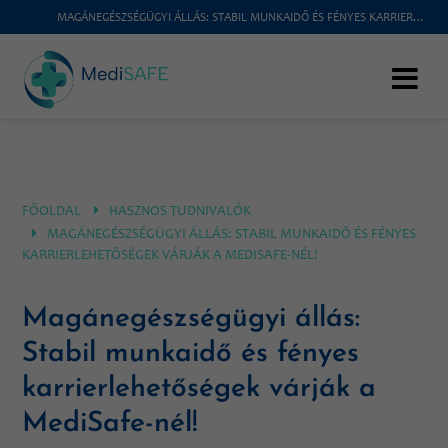
MAGÁNEGÉSZSÉGÜGYI ÁLLÁS: STABIL MUNKAIDŐ ÉS FÉNYES KARRIERLEHETŐSÉGEK VÁRJÁK A MEDISAFE-NÉL!
FŐOLDAL
HASZNOS TUDNIVALÓK
MAGÁNEGÉSZSÉGÜGYI ÁLLÁS: STABIL MUNKAIDŐ ÉS FÉNYES
KARRIERLEHETŐSÉGEK VÁRJÁK A MEDISAFE-NÉL!
Magánegészségügyi állás:
Stabil munkaidő és fényes
karrierlehetőségek várják a
MediSafe-nél!