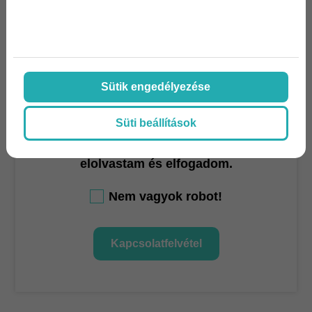
Telefon
Üzenet
Sütik engedélyezése
Süti beállítások
Az
adatvédelmi nyilatkozat
ot
elolvastam és elfogadom.
Nem vagyok robot!
Kapcsolatfelvétel