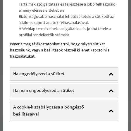
időbeosztást, versenyképes juttatásokat és
Tartalmak szolgáltatása és fejlesztése a jobb felhasználói
támogató, professzionális környezetet kínál.
élmény elérése érdekében
Biztonságosabb használat lehetővé tétele a sütikből az
általunk kapott adatok felhasználásával.
A Weblap termékeinek szolgáltatása és jobbá tétele a
profillal rendelkezők számára
Miért válassza
Ismerje meg tájékoztatónkat arról, hogy milyen sütiket
használunk, vagy a beállítások résznél ki lehet kapcsolni a
magánegészségügyi állást?
használatukat.
A magánegészségügyi állás számos előnnyel jár
Ha engedélyezed a sütiket
az orvosi karrier szempontjából. A
magánszektorban dolgozó orvosok lehetőséget
Ha nem engedélyezed a sütiket
kapnak arra, hogy személyre szabott ellátást
nyújtsanak pácienseiknek, miközben
A cookie-k szabályozása a böngésző
munkarendjük tervezhetőbbé válik, és magas
beállításaival
színvonalú szakmai környezetben dolgozhatnak.
Fontos megemlíteni, hogy célunk, olyan