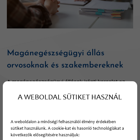
Magánegészségügyi állás
orvosoknak és szakembereknek
A magánegészségügyi állások iránti kereslet az
utóbbi években jelentősen növekedett, és egyre
A WEBOLDAL SÜTIKET HASZNÁL
több orvos dönt úgy, hogy a magánszektorban is
folytatja karrierjét. A MediSafe orvosközvetítő
platformként abban segít, hogy megtalálja a
A weboldalon a minőségi felhasználói élmény érdekében
számára ideális magánegészségügyi állást, amely
sütiket használunk. A cookie-kat és hasonló technológiákat a
nemcsak szakmai fejlődést biztosít, de stabil
következők elősegítésére használjuk: